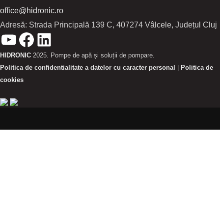
office@hidronic.ro
Adresă: Strada Principală 139 C, 407274 Vâlcele, Județul Cluj
HIDRONIC
2025. Pompe de apă și soluții de pompare.
Politica de confidentialitate a datelor cu caracter personal
|
Politica de
cookies
ABONARE LA NEWSLETTERUL
HIDRONIC.RO
Află primul noutățile și fii la curent cu inovațiile din domeniul
echipamentelor de pompare