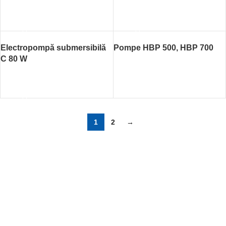
CITEȘTE MAI MULT
CITEȘTE MAI MULT
Electropompă submersibilă
Pompe HBP 500, HBP 700
C 80 W
CITEȘTE MAI MULT
CITEȘTE MAI MULT
1
2
→