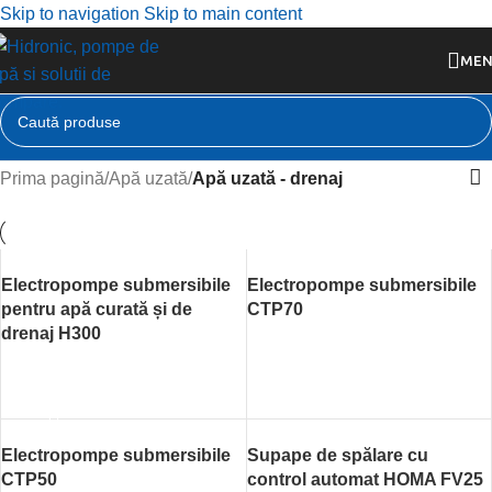
Skip to navigation
Skip to main content
ME
Prima pagină
/
Apă uzată
/
Apă uzată - drenaj
Electropompe submersibile
Electropompe submersibile
pentru apă curată și de
CTP70
drenaj H300
CITEȘTE MAI MULT
CITEȘTE MAI MULT
Electropompe submersibile
Supape de spălare cu
CTP50
control automat HOMA FV25