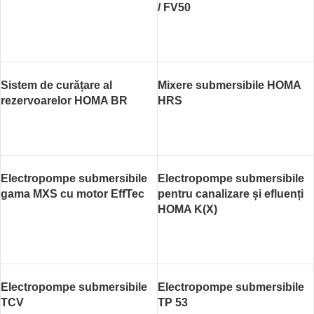
/ FV50
CITEȘTE MAI MULT
CITEȘTE MAI MULT
Sistem de curățare al
Mixere submersibile HOMA
rezervoarelor HOMA BR
HRS
CITEȘTE MAI MULT
CITEȘTE MAI MULT
Electropompe submersibile
Electropompe submersibile
gama MXS cu motor EffTec
pentru canalizare și efluenți
HOMA K(X)
CITEȘTE MAI MULT
CITEȘTE MAI MULT
Electropompe submersibile
Electropompe submersibile
TCV
TP 53