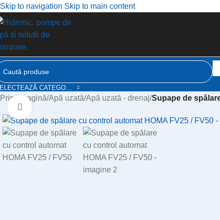
Skip to navigation
Skip to main content
SELECTEAZĂ CATEGORIA
Prima pagină
/
Apă uzată
/
Apă uzată - drenaj
/
Supape de spălar
Click to enlarge