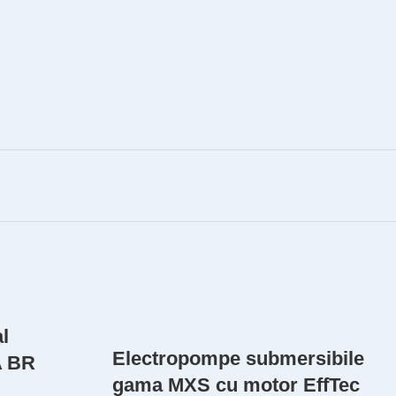
l
Electropompe submersibile
A BR
gama MXS cu motor EffTec