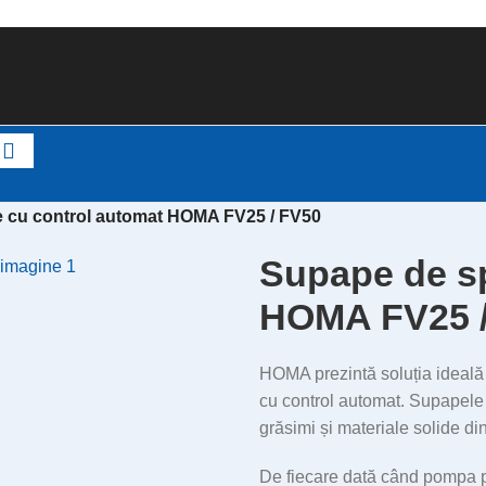
e cu control automat HOMA FV25 / FV50
Supape de sp
HOMA FV25 /
HOMA prezintă soluția ideală
cu control automat. Supapel
grăsimi și materiale solide di
De fiecare dată când pompa p