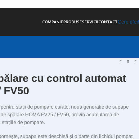
Cere ofer
COMPANIE
PRODUSE
SERVICII
CONTACT
ălare cu control automat
 FV50
 pentru stații de pompare curate: noua generație de supape
e de spălare HOMA FV25 / FV50, previn acumularea de
n stațiile de pompare.
ornește, supapa este deschisă și o parte din lichidul pompat