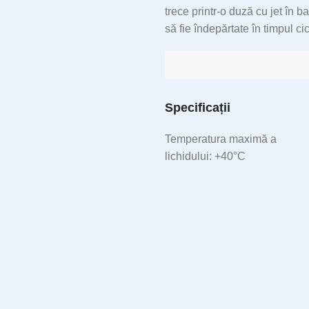
trece printr-o duză cu jet în b
să fie îndepărtate în timpul c
Specificații
Temperatura maximă a
lichidului: +40°C