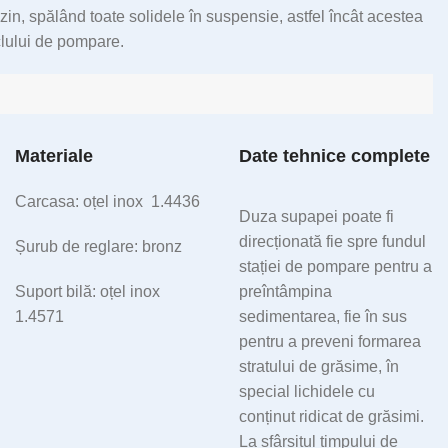
azin, spălând toate solidele în suspensie, astfel încât acestea
iclului de pompare.
Materiale
Date tehnice complete
Carcasa: oțel inox 1.4436
Duza supapei poate fi
direcționată fie spre fundul
Șurub de reglare: bronz
stației de pompare pentru a
Suport bilă: oțel inox
preîntâmpina
1.4571
sedimentarea, fie în sus
pentru a preveni formarea
stratului de grăsime, în
special lichidele cu
conținut ridicat de grăsimi.
La sfârșitul timpului de