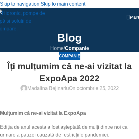
Skip to navigation
Skip to main content
ME
Blog
Home
/
Companie
COMPANIE
Îți mulțumim că ne-ai vizitat la
ExpoApa 2022
Madalina Bejinariu
On octombrie 25, 2022
Mulțumim că ne-ai vizitat la ExpoApa
Ediția de anul acesta a fost așteptată de mulți dintre noi ca
urmare a pauzei cauzată de restricțiile pandemiei.