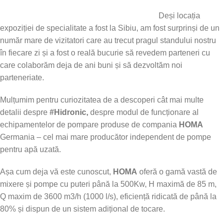
Deși locația
expoziției de specialitate a fost la Sibiu, am fost surprinși de un
număr mare de vizitatori care au trecut pragul standului nostru
în fiecare zi și a fost o reală bucurie să revedem parteneri cu
care colaborăm deja de ani buni și să dezvoltăm noi
parteneriate.
Mulțumim pentru curiozitatea de a descoperi cât mai multe
detalii despre
#Hidronic,
despre modul de funcționare al
echipamentelor de pompare produse de compania
HOMA
Germania – cel mai mare producător independent de pompe
pentru apă uzată.
Așa cum deja vă este cunoscut,
HOMA
oferă o gamă vastă de
mixere și pompe cu puteri până la 500Kw, H maximă de 85 m,
Q maxim de 3600 m3/h (1000 l/s), eficiență ridicată de până la
80% și dispun de un sistem adițional de tocare.