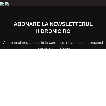
ABONARE LA NEWSLETTERUL
HIDRONIC.RO
Află primul noutățile și fii la curent cu inovațiile din domeniul
echipamentelor de pompare
Adresă de e-mail:
Înainte de a vă înscrie la newsletter citiți cu atenție
Termenii
și condițiile
hidronic.ro
Înscrierea la newsletter presupune ca sunteți de acord cu