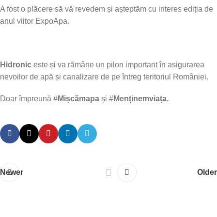
A fost o plăcere să vă revedem și așteptăm cu interes ediția de
anul viitor ExpoApa.
Hidronic
este și va rămâne un pilon important în asigurarea
nevoilor de apă și canalizare de pe întreg teritoriul României.
Doar împreună #
Mișcămapa
și #
Menținemviața.
Newer
Older